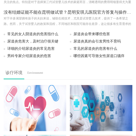
关注的焦点。特别是对于选择第三代试管婴儿技术的家庭而言，清晰透明的费用明细显得尤为重
要...
详情>>
没有结婚证能不能在昆明做试管？昆明安琪儿医院官方答复与操作步骤
对于许多渴望拥有孩子的夫妇来说，辅助生殖技术，尤其是试管婴儿技术，提供了一条希望之
路。然而，关于试管婴儿的政策和流程，不同地区和医院可能存在差异，这让很多有生育需求的
家庭...
详情>>
常见的女人阴道炎的危害指什么
尿道炎会带来哪些危害
尿道炎危害大，及时治疗很关键
尿道炎真的会引发男性不育吗
详细的介绍尿道炎的常见危害
常见的尿道炎的危害有什么
男科专家介绍尿道炎的危害
哪些因素可导致女性尿道口骚痒
诊疗环境
Environment