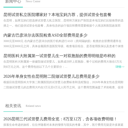
新闻中心
News Center
昆明试管私立医院哪家好？本地宝妈力荐，提供试管全包套餐
在昆明，如果宝妈们想选择试管婴儿私立医院，昆明和万家妇产医院是本地宝妈们比较推荐的选
择之一。他们提供试管全包套餐，具体包含的诊疗项目和费用需要根据个人情况和医院政策而
定，建议您直接咨询医院获取最准确...
详情>>
内蒙古巴彦淖尔去医院检查ASD全部费用是多少
3000元至8000元 在内蒙古巴彦淖尔的医疗机构进行ASD（房间隔缺损）检查的全部费用通常在
3000元至8000元之间，具体金额因所选医院等级、检查项目组合、是否使用医保以及患者个体情
况而异。该费用涵盖初步筛查、影像...
详情>>
昆明医科大附属第一试管婴儿生一对双胞胎的费用明细是咋样的
在昆明医科大附属第一保健院做试管婴儿，如果成功怀上双胞胎，整个过程的费用大致在5万元
到8万元之间。这个费用包括以下几个主要部分：...
详情>>
2026年单身女性在昆明附二院做试管婴儿总费用是多少
根据目前昆明医科大学第二附属医院的试管婴儿收费标准和流程预估，2026年单身女性在昆明附
二院做试管婴儿的总费用大约在3万元至6万元人民币之间。这个费用范围涵盖了术前检查、促排
卵药物、取卵手术、胚胎培养、胚...
详情>>
相关资讯
Related news
2026昆明三代试管婴儿费用全览：8万至12万，含各项收费明细！
探索生命奇迹的旅程，往往伴随着对未来的憧憬与现实的考量，其中，医疗费用无疑是许多家庭