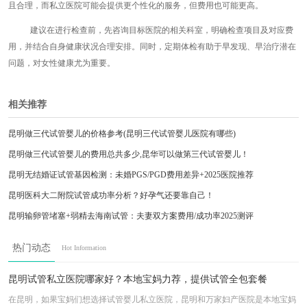
且合理，而私立医院可能会提供更个性化的服务，但费用也可能更高。
建议在进行检查前，先咨询目标医院的相关科室，明确检查项目及对应费
用，并结合自身健康状况合理安排。同时，定期体检有助于早发现、早治疗潜在
问题，对女性健康尤为重要。
相关推荐
昆明做三代试管婴儿的价格参考(昆明三代试管婴儿医院有哪些)
昆明做三代试管婴儿的费用总共多少,昆华可以做第三代试管婴儿！
昆明无结婚证试管基因检测：未婚PGS/PGD费用差异+2025医院推荐
昆明医科大二附院试管成功率分析？好孕气还要靠自己！
昆明输卵管堵塞+弱精去海南试管：夫妻双方案费用/成功率2025测评
昆明做三代试管攻略及费用(昆明哪个医院可以做三代试管)
热门动态
Hot Information
昆明三代试管婴儿医院名单汇总
昆明做第三代试管婴儿费用详情介绍(昆明哪里可以做第三代试管)
昆明试管私立医院哪家好？本地宝妈力荐，提供试管全包套餐
在昆明，如果宝妈们想选择试管婴儿私立医院，昆明和万家妇产医院是本地宝妈