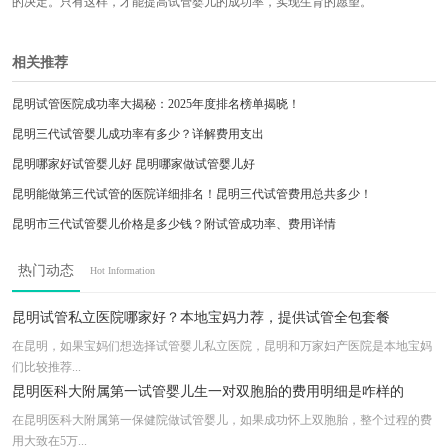
的决定。只有这样，才能提高试管婴儿的成功率，实现生育的愿望。
相关推荐
昆明试管医院成功率大揭秘：2025年度排名榜单揭晓！
昆明三代试管婴儿成功率有多少？详解费用支出
昆明哪家好试管婴儿好 昆明哪家做试管婴儿好
昆明能做第三代试管的医院详细排名！昆明三代试管费用总共多少！
昆明市三代试管婴儿价格是多少钱？附试管成功率、费用详情
昆明第三代试管婴儿，三代试管周期多长
热门动态
Hot Information
在昆明如何选择三代试管婴儿机构，千万别忽视了
昆明医科大学第二附属医院试管婴儿怎么样 成功率高吗？
昆明试管私立医院哪家好？本地宝妈力荐，提供试管全包套餐
在昆明，如果宝妈们想选择试管婴儿私立医院，昆明和万家妇产医院是本地宝妈
们比较推荐...
昆明医科大附属第一试管婴儿生一对双胞胎的费用明细是咋样的
在昆明医科大附属第一保健院做试管婴儿，如果成功怀上双胞胎，整个过程的费
用大致在5万...