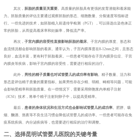
其次，
胚胎的质量至关重要
。高质量的胚胎具有更强的发育潜能和着床能
力。胚胎质量的评估主要通过观察胚胎的形态、细胞数量、分裂速度等指标进
行。一些先进的技术，如胚胎植入前遗传学检测（PGT），可以筛选出染色体正
常的胚胎，从而提高着床率和妊娠率，降低流产率。
再次，
子宫内膜的容受性直接影响胚胎的着床
。子宫内膜的厚度、形态和
血流情况都会影响胚胎的着床。通常认为，子宫内膜厚度在8-12mm之间，且形态
良好，血流丰富，更有利于胚胎着床。一些患者可能存在子宫内膜异位症、子宫
内膜炎等疾病，影响子宫内膜的容受性，需要进行相应的治疗。
此外，
男性的精子质量也对试管婴儿的成功率有影响
。精子数量、活力和
形态是评估精子质量的重要指标。如果男性存在少精、弱精、畸精等问题，可能
会影响受精率和胚胎质量。在一些情况下，需要采用卵胞浆内单精子注射
（ICSI）技术，将单个精子注射到卵子中，以提高受精率。
最后，
患者的身体状况和生活方式也会影响试管婴儿的成功率
。肥胖、吸
烟、酗酒、熬夜等不良生活习惯会降低试管婴儿的成功率。一些患者可能存在免
疫系统疾病、内分泌疾病等，也需要进行相应的治疗和调整。
二、选择昆明试管婴儿医院的关键考量