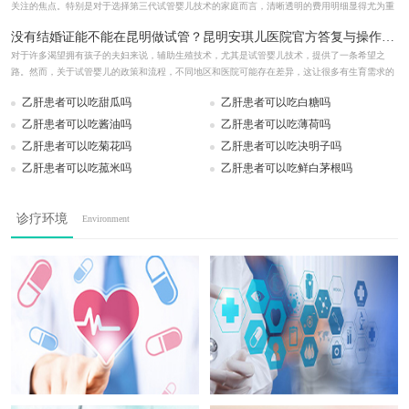
关注的焦点。特别是对于选择第三代试管婴儿技术的家庭而言，清晰透明的费用明细显得尤为重
要...
详情>>
没有结婚证能不能在昆明做试管？昆明安琪儿医院官方答复与操作步骤
对于许多渴望拥有孩子的夫妇来说，辅助生殖技术，尤其是试管婴儿技术，提供了一条希望之
路。然而，关于试管婴儿的政策和流程，不同地区和医院可能存在差异，这让很多有生育需求的
家庭...
详情>>
乙肝患者可以吃甜瓜吗
乙肝患者可以吃白糖吗
乙肝患者可以吃酱油吗
乙肝患者可以吃薄荷吗
乙肝患者可以吃菊花吗
乙肝患者可以吃决明子吗
乙肝患者可以吃菰米吗
乙肝患者可以吃鲜白茅根吗
诊疗环境
Environment