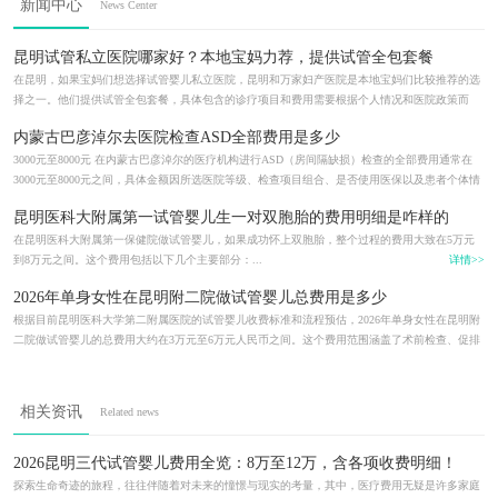
新闻中心
News Center
昆明试管私立医院哪家好？本地宝妈力荐，提供试管全包套餐
在昆明，如果宝妈们想选择试管婴儿私立医院，昆明和万家妇产医院是本地宝妈们比较推荐的选
择之一。他们提供试管全包套餐，具体包含的诊疗项目和费用需要根据个人情况和医院政策而
定，建议您直接咨询医院获取最准确...
详情>>
内蒙古巴彦淖尔去医院检查ASD全部费用是多少
3000元至8000元 在内蒙古巴彦淖尔的医疗机构进行ASD（房间隔缺损）检查的全部费用通常在
3000元至8000元之间，具体金额因所选医院等级、检查项目组合、是否使用医保以及患者个体情
况而异。该费用涵盖初步筛查、影像...
详情>>
昆明医科大附属第一试管婴儿生一对双胞胎的费用明细是咋样的
在昆明医科大附属第一保健院做试管婴儿，如果成功怀上双胞胎，整个过程的费用大致在5万元
到8万元之间。这个费用包括以下几个主要部分：...
详情>>
2026年单身女性在昆明附二院做试管婴儿总费用是多少
根据目前昆明医科大学第二附属医院的试管婴儿收费标准和流程预估，2026年单身女性在昆明附
二院做试管婴儿的总费用大约在3万元至6万元人民币之间。这个费用范围涵盖了术前检查、促排
卵药物、取卵手术、胚胎培养、胚...
详情>>
相关资讯
Related news
2026昆明三代试管婴儿费用全览：8万至12万，含各项收费明细！
探索生命奇迹的旅程，往往伴随着对未来的憧憬与现实的考量，其中，医疗费用无疑是许多家庭