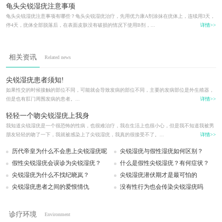
龟头尖锐湿疣注意事项
龟头尖锐湿疣注意事项有哪些？龟头尖锐湿疣治疗，先用优力康A剂涂抹在疣体上，连续用3天，
停4天，疣体全部脱落后，在表面皮肤没有破损的情况下使用B剂，...
详情>>
相关资讯
Related news
尖锐湿疣患者须知!
如果性交的时候接触的部位不同，可能就会导致发病的部位不同，主要的发病部位是外生殖器，
但是也有肛门周围发病的患者。...
详情>>
轻轻一个吻尖锐湿疣上我身
我知道尖锐湿疣是一个很恐怖的性病，也很难治疗，我在生活上也很小心，但是我不知道我被男
朋友轻轻的吻了一下，我就被感染上了尖锐湿疣，我真的很接受不了。...
详情>>
历代帝皇为什么不会患上尖锐湿疣呢
尖锐湿疣与假性湿疣如何区别？
假性尖锐湿疣会误诊为尖锐湿疣？
什么是假性尖锐湿疣？有何症状？
尖锐湿疣为什么不找纪晓岚？
尖锐湿疣潜伏期才是最可怕的
尖锐湿疣患者之间的爱恨情仇
没有性行为也会传染尖锐湿疣吗
诊疗环境
Environment