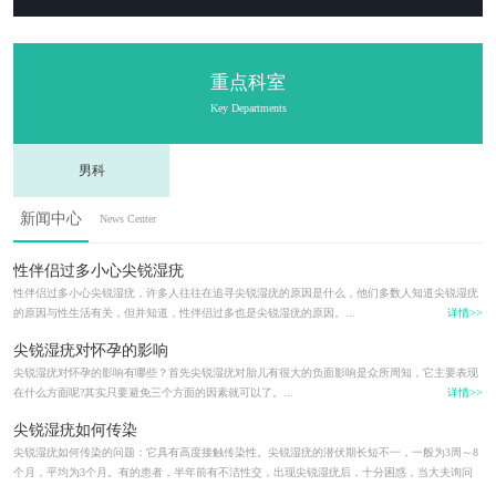
重点科室
Key Departments
男科
新闻中心
News Center
性伴侣过多小心尖锐湿疣
性伴侣过多小心尖锐湿疣，许多人往往在追寻尖锐湿疣的原因是什么，他们多数人知道尖锐湿疣
的原因与性生活有关，但并知道，性伴侣过多也是尖锐湿疣的原因。...
详情>>
尖锐湿疣对怀孕的影响
尖锐湿疣对怀孕的影响有哪些？首先尖锐湿疣对胎儿有很大的负面影响是众所周知，它主要表现
在什么方面呢?其实只要避免三个方面的因素就可以了。...
详情>>
尖锐湿疣如何传染
尖锐湿疣如何传染的问题：它具有高度接触传染性。尖锐湿疣的潜伏期长短不一，一般为3周～8
个月，平均为3个月。有的患者，半年前有不洁性交，出现尖锐湿疣后，十分困惑，当大夫询问
病史时...
详情>>