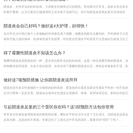
阴道炎，女性常见的妇科疾病，大多数女性都受过它的困扰。而也因为它常见，很多女性在发生
时都不重视，认为只要自己随便用药之后没有不适就可以。却不知阴道炎容易反复并且持续存
在，会带来其他伤害，因此女性对于阴...
详情>>
阴道炎会自己好吗？做好这4大护理，好得快！
在日常生活中我们每个人所接触的环境都充满了细菌，细菌是肉眼无法看到的，平时稍有不注意
很有可能入侵到身体，给身体造成不良损害，特别是女性朋友平时若是不注意做好生殖道卫生工
作，很容易引发炎症而损害身体。...
详情>>
得了霉菌性阴道炎不知该怎么办？
霉菌性阴道炎是阴道炎的一种，是女性比较常见的妇科疾病。这是一种念珠菌导致的阴道炎，这
种病菌传染性很强，生命力也比较强。女性在得了霉菌性阴道炎以后，身体会有诸多的不适，私
处会瘙痒难耐，特别影响正常的工作...
详情>>
做好这7项预防措施 让你跟阴道炎说拜拜
阴道炎是许多女性都感到十分困扰的妇科疾病，阴道炎的出现其实跟女性朋友平时的一些不良的
生活习惯有一定的关系。阴道炎会使得女性朋友出现瘙痒、疼痛、有异味等症状，影响女性的正
常生活和身体健康。...
详情>>
引起阴道炎反复的三个雷区你在吗？这5招预防方法包你管用
常常有女性朋友备受阴道炎的困扰和折磨，哪怕在平时生活中注意了卫生清洁，但阴道炎还是会
反复光顾，总是好的不彻底。专家总结了三条生活中常见的误区，看看你到“雷区”了吗？...
详情>>