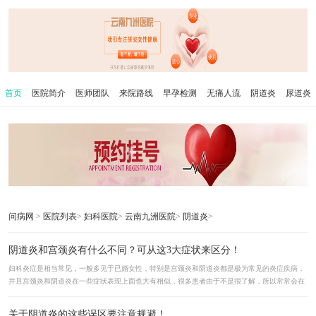
首页
医院简介
医师团队
来院路线
早孕检测
无痛人流
阴道炎
尿道炎
问病网
>
医院列表
>
妇科医院
>
云南九洲医院
>
阴道炎
>
阴道炎和宫颈炎有什么不同？可从这3大症状来区分！
妇科炎症是相当常见，一般多见于已婚女性，特别是宫颈炎和阴道炎都是极为常见的炎症疾病，
并且宫颈炎和阴道炎在一些症状表现上面也大有相似，很多患者由于不是很了解，所以常常会在
发病后区分不清楚，最终导致漏诊延...
详情>>
关于阴道炎的这些误区要注意规避！