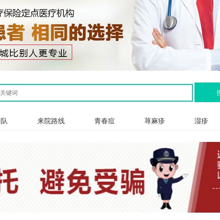
团队
来院路线
青春痘
荨麻疹
湿疹