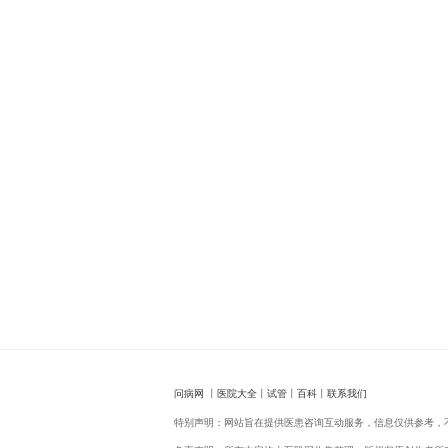
问病网
丨
医院大全
丨
试管
丨
百科
丨
联系我们
特别声明：网站旨在提供医患咨询互动服务，信息仅供参考，