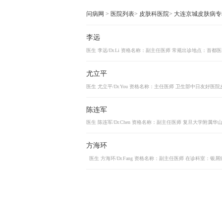
问病网
>
医院列表
>
皮肤科医院
>
大连京城皮肤病专
李远
医生 李远/Dr.Li 资格名称：副主任医师 常规出诊地点：首都
尤立平
医生 尤立平/Dr.You 资格名称：主任医师 卫生部中日友好医
陈连军
医生 陈连军/Dr.Chen 资格名称：副主任医师 复旦大学附属华山
方海环
医生 方海环/Dr.Fang 资格名称：副主任医师 在诊科室：银屑病