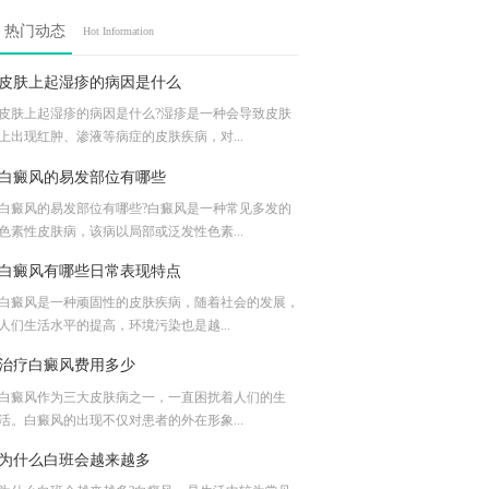
热门动态
Hot Information
皮肤上起湿疹的病因是什么
皮肤上起湿疹的病因是什么?湿疹是一种会导致皮肤
上出现红肿、渗液等病症的皮肤疾病，对...
白癜风的易发部位有哪些
白癜风的易发部位有哪些?白癜风是一种常见多发的
色素性皮肤病，该病以局部或泛发性色素...
白癜风有哪些日常表现特点
白癜风是一种顽固性的皮肤疾病，随着社会的发展，
人们生活水平的提高，环境污染也是越...
治疗白癜风费用多少
白癜风作为三大皮肤病之一，一直困扰着人们的生
活。白癜风的出现不仅对患者的外在形象...
为什么白班会越来越多