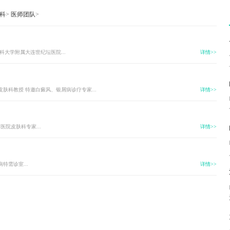
科
>
医师团队
>
医科大学附属大连世纪坛医院...
详情>>
院皮肤科教授 特邀白癜风、银屑病诊疗专家...
详情>>
医院皮肤科专家...
详情>>
特需诊室...
详情>>