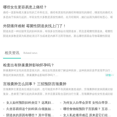
有哪些危害呢？...
详情>>
哪些女生更容易患上痛经？
痛经一直影响着大量女性的工作和生活。痛经有原发性的痛经和继发性的痛经，继发性的痛经大
多是由于疾病引起的，年轻女性大多数是原发性痛经。在月经期间，她们会因为痛经有恶心、呕
吐、腰痛和腹泻等不良症状，严重的...
详情>>
外阴瘙痒难耐 霉菌性阴道炎找上门了！
阴道炎是一种比较常见的妇科疾病，有很多女性都会出现阴道炎，而且是霉菌性阴道炎。霉菌性
阴道炎多数是因为私密处清洁不当或者是内裤不洁而导致的。那么哪些原因会导致霉菌性阴道
炎？霉菌性阴道炎有什么症状呢？...
详情>>
相关资讯
Related news
检査出有卵巢囊肿影响怀孕吗？
卵巢囊肿对女性的危害是很大的，相信女性朋友都了解这种疾病，这种疾病应该早发现早治疗，
降低对身体的危害。卵巢囊肿会影响怀孕吗？...
详情>>
宫颈囊肿怎么回事？ 三招预防宫颈囊肿
宫颈囊肿主要是炎症感染引起的，也可能是外界不良因素刺激造成的，宫颈囊肿的发病因素比较
复杂，患者需了解引起的具体原因，并并且要采取合适的治疗方案，宫颈囊肿会给女性造成比较
大...
详情>>
女人如何预防妇科炎症？ 远离妇科炎症要这样做
为何女人白带会异常 女性白带异常如何饮食
久坐容易得这个妇科病 白领族如何预防附件炎
哪些食物能预防子宫肌瘤？ 五谷杂粮不可少
阴道炎的原因有哪些？ 其中罪魁祸首你知道吗
女人私处瘙痒难忍 原来是它们在作怪