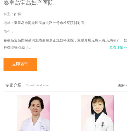
秦皇岛宝岛妇产医院
妇科
秦皇岛市海港区民族北路一号市检察院斜对面
秦皇岛宝岛医院是河北省秦皇岛正规妇科医院
，
主要开展无痛人流,无痛引产
，
妇
科炎症等,
坐落于...
查看详情>>
立即咨询
专家介绍
Expert introduction
更多>>